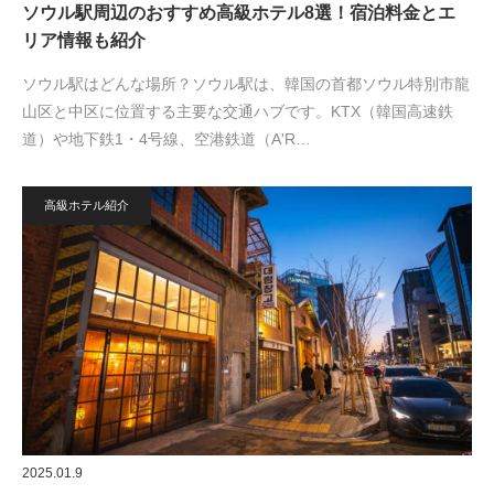
ソウル駅周辺のおすすめ高級ホテル8選！宿泊料金とエ
リア情報も紹介
ソウル駅はどんな場所？ソウル駅は、韓国の首都ソウル特別市龍
山区と中区に位置する主要な交通ハブです。KTX（韓国高速鉄
道）や地下鉄1・4号線、空港鉄道（A'R…
高級ホテル紹介
2025.01.9