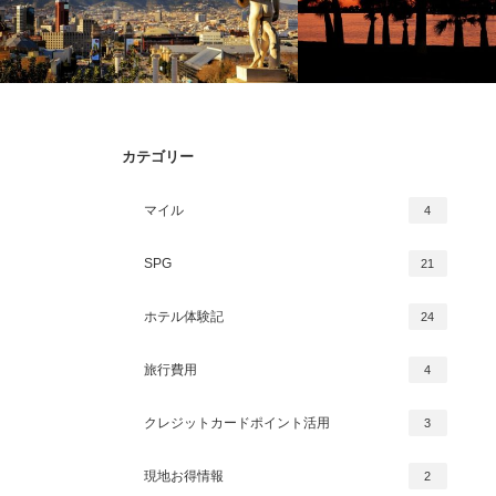
カテゴリー
新古の建築美に魅せられる街バルセロナ
カリフォルニア南部の人気
マイル
4
の魅力と高級ホテル3選
エゴのおしゃれ高級ホテル
SPG
21
ホテル体験記
24
旅行費用
4
クレジットカードポイント活用
3
現地お得情報
2