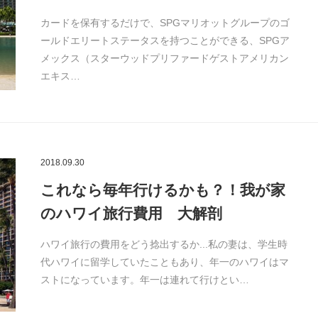
カードを保有するだけで、SPGマリオットグループのゴ
ールドエリートステータスを持つことができる、SPGア
メックス（スターウッドプリファードゲストアメリカン
エキス…
2018.09.30
これなら毎年行けるかも？！我が家
のハワイ旅行費用 大解剖
ハワイ旅行の費用をどう捻出するか...私の妻は、学生時
代ハワイに留学していたこともあり、年一のハワイはマ
ストになっています。年一は連れて行けとい…