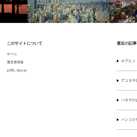
このサイトについて
最近の記事
都市サンディ
梅田から近い「ウェスティンホテル大
SPG AM
ホーム
阪」のクラブラウンジでシャンパンを
＠恵比寿 
ホアヒン（
運営者情報
お問い合わせ
アユタヤ(
パタヤの
バンコク