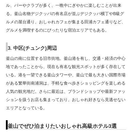
ル、バーやクラブが多く、一晩中にぎやかに楽しむことが出来
る。釜山名物デジクッパの有名店が並ぶデジクッパ横丁やB級グ
ルメの屋台通り、おしゃれカフェが集まる田浦カフェ通りなど、
グルメを満喫するのにぴったりな宿泊エリアでもある。
3. 中区(チュンク)周辺
釜山の南に位置する旧市街地。釜山港を有し、交通・経済の中心
地であったことから、現在も有名な観光スポットが多く存在して
いる。港を一望できる釜山タワーや、釜山で最も大きい国際市場
がある繁華街南浦洞は、手軽な食べ歩きショッピングを楽しめる
人気の観光地だ。さらに最近は、ブランドショップや最新ファッ
ションを扱うお店も集まっており、おしゃれ好きなら見逃せない
エリアとなっている。
釜山でぜひ泊まりたいおしゃれ高級ホテル3選