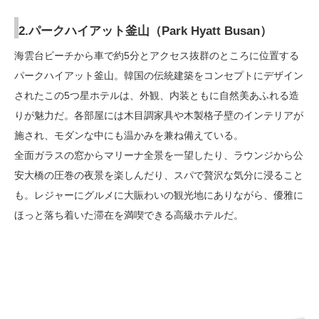
2.パークハイアット釜山（Park Hyatt Busan）
海雲台ビーチから車で約5分とアクセス抜群のところに位置する
パークハイアット釜山。韓国の伝統建築をコンセプトにデザイン
されたこの5つ星ホテルは、外観、内装ともに自然美あふれる造
りが魅力だ。各部屋には木目調家具や木製格子壁のインテリアが
施され、モダンな中にも温かみを兼ね備えている。
全面ガラスの窓からマリーナ全景を一望したり、ラウンジから公
安大橋の圧巻の夜景を楽しんだり、スパで贅沢な気分に浸ること
も。レジャーにグルメに大賑わいの観光地にありながら、優雅に
ほっと落ち着いた滞在を満喫できる高級ホテルだ。