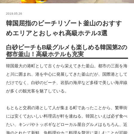
2019.05.26
韓国屈指のビーチリゾート釜山のおすす
めエリアとおしゃれ高級ホテル3選
白砂ビーチもB級グルメも楽しめる韓国第2の
都市釜山！高級ホテルも充実
韓国最大の港町として古くから栄えてきた釜山。都市の三面を海
と川に囲まれ、港を中心に発展してきた釜山だが、国際港として
だけでなく、白砂のビーチ、岩肌の海岸など多様で美しい海岸線
が多くの観光客を魅了している。
もともと交易の港として人が集まる町であったことから、繁華街
には安くておいしい料理店が軒を連ねる。韓国といえば必ず食べ
たい、キンパやトッポギなどローカル屋台グルメはもちろん、近
海のとれたて新鮮、魚料理やカニ料理を贅沢に楽しむことが可能