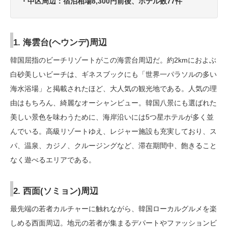
・中区周辺：宿泊相場8,300円前後、ホテル数77件
1. 海雲台(ヘウンデ)周辺
韓国屈指のビーチリゾートがこの海雲台周辺だ。約2kmにおよぶ
白砂美しいビーチは、ギネスブックにも「世界一パラソルの多い
海水浴場」と掲載されたほど、大人気の観光地である。人気の理
由はもちろん、綺麗なオーシャンビュー。韓国八景にも選ばれた
美しい景色を味わうために、海岸沿いには5つ星ホテルが多く並
んでいる。高級リゾートゆえ、レジャー施設も充実しており、ス
パ、温泉、カジノ、クルージングなど、滞在期間中、飽きること
なく遊べるエリアである。
2. 西面(ソミョン)周辺
最先端の若者カルチャーに触れながら、韓国ローカルグルメを楽
しめる西面周辺。地元の若者が集まるデパートやファッションビ