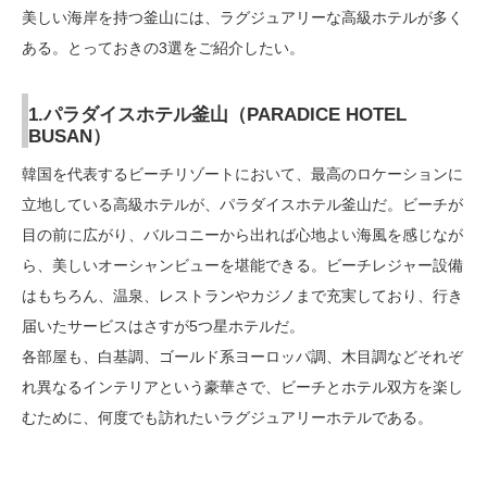
美しい海岸を持つ釜山には、ラグジュアリーな高級ホテルが多く
ある。とっておきの3選をご紹介したい。
1.パラダイスホテル釜山（PARADICE HOTEL
BUSAN）
韓国を代表するビーチリゾートにおいて、最高のロケーションに
立地している高級ホテルが、パラダイスホテル釜山だ。ビーチが
目の前に広がり、バルコニーから出れば心地よい海風を感じなが
ら、美しいオーシャンビューを堪能できる。ビーチレジャー設備
はもちろん、温泉、レストランやカジノまで充実しており、行き
届いたサービスはさすが5つ星ホテルだ。
各部屋も、白基調、ゴールド系ヨーロッパ調、木目調などそれぞ
れ異なるインテリアという豪華さで、ビーチとホテル双方を楽し
むために、何度でも訪れたいラグジュアリーホテルである。