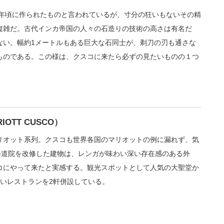
0年頃に作られたものと言われているが、寸分の狂いもないその精
複雑だ。古代インカ帝国の人々の石造りの技術の高さは有名だ
ない。幅約1メートルもある巨大な石同士が、剃刀の刃も通さな
ものである。この様は、クスコに来たら必ずの見たいものの１つ
IOTT CUSCO）
リオット系列。クスコも世界各国のマリオットの例に漏れず、気
修道院を改修した建物は、レンガが味わい深い存在感のある外
コにやって来たと実感する。観光スポットとして人気の大聖堂か
いレストランを2軒併設している。