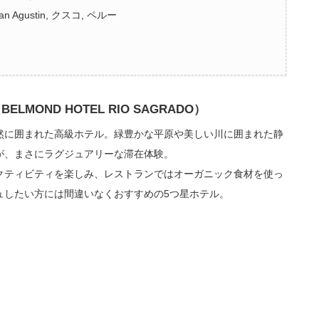
 San Agustin, クスコ, ペルー
LMOND HOTEL RIO SAGRADO）
然に囲まれた高級ホテル。緑豊かな平原や美しい川に囲まれた静
が、まさにラグジュアリーな滞在体験。
クティビティを楽しみ、レストランではオーガニック食材を使っ
ュしたい方には間違いなくおすすめの5つ星ホテル。