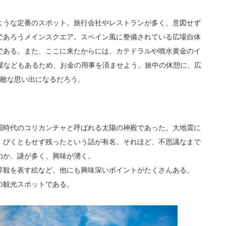
ような定番のスポット。旅行会社やレストランが多く、意図せず
であろうメインスクエア。スペイン風に整備されている広場自体
である。また、ここに来たからには、カテドラルや噴水黄金のイ
替屋などもあるため、お金の用事を済ませよう。旅中の休憩に、広
素敵な思い出になるだろう。
国時代のコリカンチャと呼ばれる太陽の神殿であった。大地震に
、びくともせず残ったという話が有名。それほど、不思議なまで
のか、謎が多く、興味が湧く。
界観を表す絵など、他にも興味深いポイントがたくさんある。
の観光スポットである。