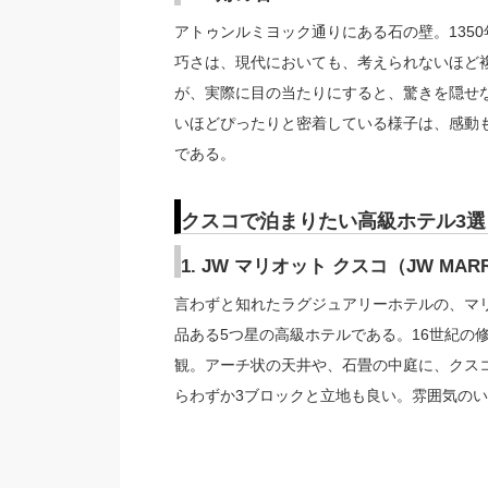
アトゥンルミヨック通りにある石の壁。135
巧さは、現代においても、考えられないほど
が、実際に目の当たりにすると、驚きを隠せ
いほどぴったりと密着している様子は、感動
である。
クスコで泊まりたい高級ホテル3選
1. JW マリオット クスコ（JW MARR
言わずと知れたラグジュアリーホテルの、マ
品ある5つ星の高級ホテルである。16世紀の
観。アーチ状の天井や、石畳の中庭に、クス
らわずか3ブロックと立地も良い。雰囲気のい